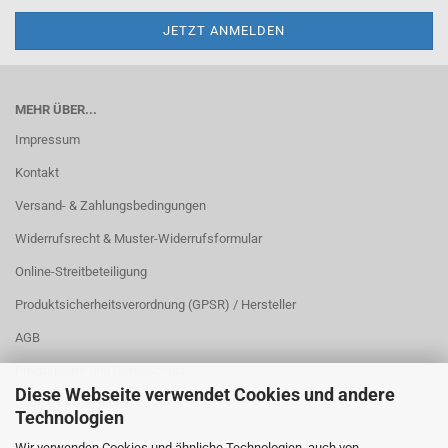
MEHR ÜBER...
Impressum
Kontakt
Versand- & Zahlungsbedingungen
Widerrufsrecht & Muster-Widerrufsformular
Online-Streitbeteiligung
Produktsicherheitsverordnung (GPSR) / Hersteller
AGB
Privatsphäre und Datenschutz
Diese Webseite verwendet Cookies und andere
Cookie Einstellungen
Technologien
Wir verwenden Cookies und ähnliche Technologien, auch von