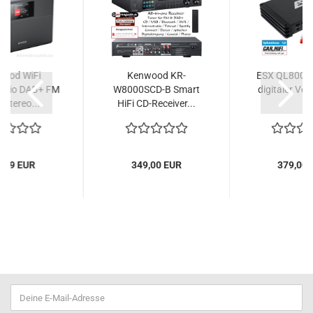
ood WiFi
Kenwood KR-
ESX QL800.6
radio DAB+ FM
W8000SCD-B Smart
digitaler Vers
Stereo...
HiFi CD-Receiver...
4,99 EUR
349,00 EUR
379,00 