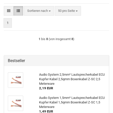
Sortieren nach
pro Seite
Sortieren nach
50 pro Seite
1
1
bis
8
(von insgesamt
8
)
Bestseller
Audio System 2,5mm² Lautsprecherkabel ECU
Kupfer Kabel 2,5qmm Boxenkabel Z-SC 2,5
Meterware
2,19 EUR
Audio System 1,5mm² Lautsprecherkabel ECU
Kupfer Kabel 1,5qmm Boxenkabel Z-SC 1,5
Meterware
1,49 EUR