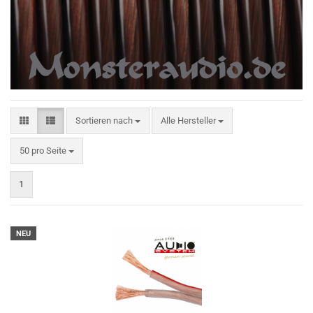
Sortieren nach
Sortieren nach
Alle Hersteller
pro Seite
50 pro Seite
1
NEU