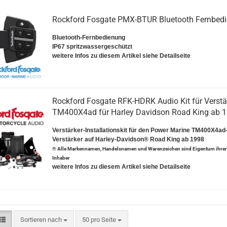
Rockford Fosgate PMX-BTUR Bluetooth Fernbed
Bluetooth-Fernbedienung
IP67 spritzwassergeschützt
weitere Infos zu diesem Artikel siehe Detailseite
Rockford Fosgate RFK-HDRK Audio Kit für Verstä
TM400X4ad für Harley Davidson Road King ab 
Verstärker-Installationskit für den Power Marine TM400X4ad
Verstärker auf Harley-Davidson® Road King ab 1998
® Alle Markennamen, Handelsnamen und Warenzeichen sind Eigentum ihrer 
Inhaber
weitere Infos zu diesem Artikel siehe Detailseite
Sortieren nach
pro Seite
Sortieren nach
50 pro Seite