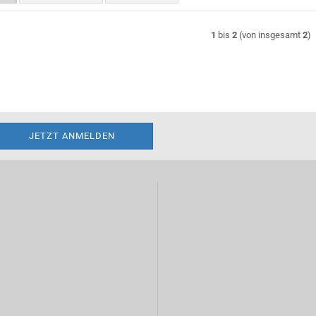
1
bis
2
(von insgesamt
2
)