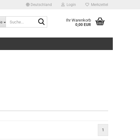
Deutschland
Login
Merkzettel
Suche...
Ihr Warenkorb
le
0,00 EUR
1