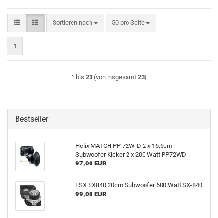
Sortieren nach
pro Seite
Sortieren nach
50 pro Seite
1
1
bis
23
(von insgesamt
23
)
Bestseller
Helix MATCH PP 72W-D 2 x 16,5cm
Subwoofer Kicker 2 x 200 Watt PP72WD
97,00 EUR
ESX SX840 20cm Subwoofer 600 Watt SX-840
99,00 EUR