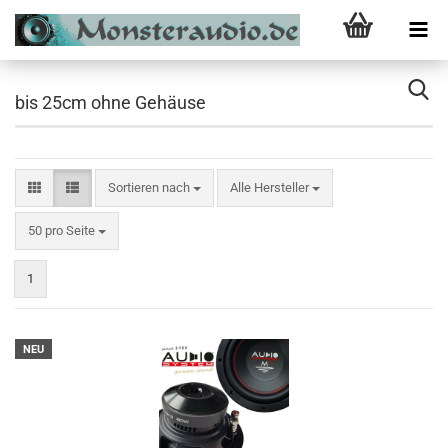
bis 25cm ohne Gehäuse
Sortieren nach
Sortieren nach
Alle Hersteller
pro Seite
50 pro Seite
1
NEU