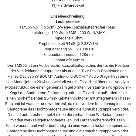
(1) Hardwarepaket
Einzelbeschreibung:
Lautsprecher:
TMS65 6,5“ (16,5cm) 2-Wege-Koaxiallautsprecher (paar)
Leistung je 100 Watt/RMS - 200 Watt/MAX
Impedanz 4 Ohm
Empfindlichkeit 94 dB @ 2.83V/1M
Frequenzgang 56 – 20.000 Hz
Einbaudurchmesser: 128mm
Einbautiefe 53mm
Der TMS65 ist ein Vollbereichs-Koaxiallautsprecher, der für die Position
der Verkleidungslautsprecher als auch in Tour-Pak®-Positionen der
Harley-Davidson® BOOM™ Audio- und BOOM!™ Audio Stage-I-Systeme
des Modelljahres 2014+ entwickelt wurde. Es verfügt über eine Neodym-
Motorstruktur, die einen gemeinsam geformten, verstärkten Polypropylen-
Kegel mit Santoprene-Einfassung antreibt. Es verfügt außerdem über
einen hocheffizienten 25-mm-Kalottenhochtöner mit integriertem Phase-
Plug und ist wasser- und wetterfest, da eine vordere Isolationsspinne aus
Santoprene das Hochtönergehäuse und die Konusbaugruppe verbindet.
Dieser Lautsprecher ersetzt direkt die vorhandenen Werkslautsprecher
mit den werkseitigen Montageteilen und Lautsprecheranschlüssen.
Es ist wasser- und wetterbeständig, da eine vordere Isolationsspinne aus
Santoprene das Hochtönergehäuse und die Konusbaugruppe verbindet.