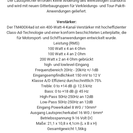
Der Lautsprecher erfordert keine Änderung des werkseitigen Standorts
und wird mit neuen Gitterbaugruppen für Verkleidungs- und Tour-Pak®-
Anwendungen geliefert.
Verstärker:
Der TM400X4ad ist ein 400-Watt-4-Kanal-Verstärker mit hocheffizienter
Class-Ad-Technologie und einer konform beschichteten Leiterplatte, die
für Motorsport- und Schiffsanwendungen entwickelt wurde.
Leistung (RMS)
100 Watt x 4 an 4 Ohm
100 Watt x 4 an 2 Ohm
200 Watt x 2 an 4 Ohm gebrückt
high- und lowlevel-Eingang
Frequenzbereich 20Hz - 20kHz +/-1dB
Eingangsempfindlichkeit 150 mV to 12 V
Klasse A/D Effizienz durchschnittlich 75%
Treble: 0 to +14 dB @ 12.5 kHz
Bass: 0 to +18 dB @ 45 Hz
High-Pass
50Hz-250Hz an 12dB
Low-Pass 50Hz-250Hz an 12dB
Eingang Powerkabel 8 WG / 10mm²
Ausgang Lautsprecherkabel 16 WG / 6mm²
Betriebsspannung 9-16 Volt DC
Maße: 21,1 x 10,8 x 4,1cm (L x B x H)
Gesamtgewicht 1,56kg