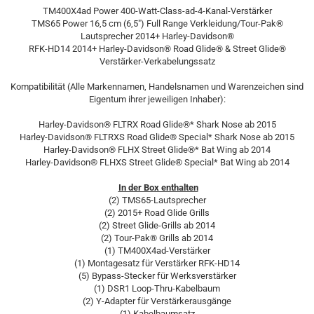
TM400X4ad Power 400-Watt-Class-ad-4-Kanal-Verstärker
TMS65 Power 16,5 cm (6,5") Full Range Verkleidung/Tour-Pak®
Lautsprecher 2014+ Harley-Davidson®
RFK-HD14 2014+ Harley-Davidson® Road Glide® & Street Glide®
Verstärker-Verkabelungssatz
Kompatibilität (Alle Markennamen, Handelsnamen und Warenzeichen sind
Eigentum ihrer jeweiligen Inhaber):
Harley-Davidson® FLTRX Road Glide®* Shark Nose ab 2015
Harley-Davidson® FLTRXS Road Glide® Special* Shark Nose ab 2015
Harley-Davidson® FLHX Street Glide®* Bat Wing ab 2014
Harley-Davidson® FLHXS Street Glide® Special* Bat Wing ab 2014
In der Box enthalten
(2) TMS65-Lautsprecher
(2) 2015+ Road Glide Grills
(2) Street Glide-Grills ab 2014
(2) Tour-Pak® Grills ab 2014
(1) TM400X4ad-Verstärker
(1) Montagesatz für Verstärker RFK-HD14
(5) Bypass-Stecker für Werksverstärker
(1) DSR1 Loop-Thru-Kabelbaum
(2) Y-Adapter für Verstärkerausgänge
(1) Kabelbaumsatz