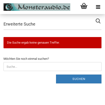
Erweiterte Suche
Die Suche ergab keine genauen Treffer.
MÖCHTEN
Möchten Sie noch einmal suchen?
SIE
NOCH
EINMAL
SUCHEN?
SUCHEN