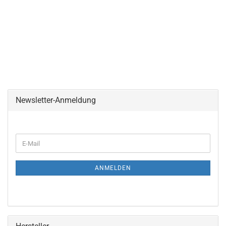
Newsletter-Anmeldung
WEITER
E-
ZUR
Mail
NEWSLETTER-
ANMELDUNG
ANMELDEN