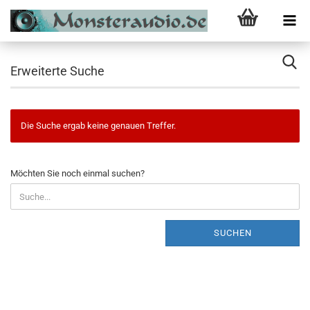
Erweiterte Suche
Die Suche ergab keine genauen Treffer.
MÖCHTEN
Möchten Sie noch einmal suchen?
SIE
NOCH
EINMAL
SUCHEN?
SUCHEN