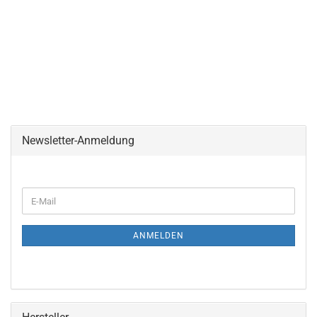
Newsletter-Anmeldung
WEITER
E-
ZUR
Mail
NEWSLETTER-
ANMELDUNG
ANMELDEN